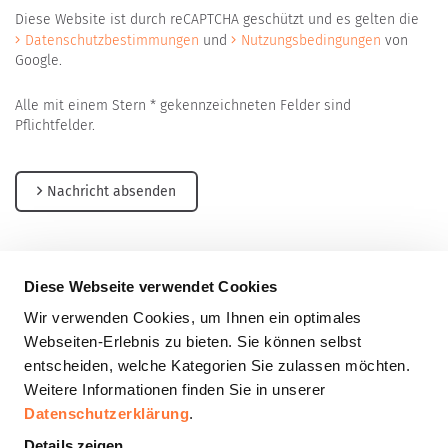
Diese Website ist durch reCAPTCHA geschützt und es gelten die
Datenschutzbestimmungen
und
Nutzungsbedingungen
von
Google.
Alle mit einem Stern * gekennzeichneten Felder sind
Pflichtfelder.
Nachricht absenden
Diese Webseite verwendet Cookies
Wir verwenden Cookies, um Ihnen ein optimales
Müller Holzbau GmbH
Webseiten-Erlebnis zu bieten. Sie können selbst
Forchenbusch 10
entscheiden, welche Kategorien Sie zulassen möchten.
72226 Simmersfeld
Weitere Informationen finden Sie in unserer
Tel.:
+49 (0) 7484 / 910 90 0
Datenschutzerklärung
.
Fax: +49 (0) 7484 / 910 90 29
Details zeigen
E-Mail:
info@mueller-holzbau.de