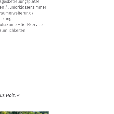
agesbetreuungsplätze
en / Juniorklassenzimmer
aumerweiterung /
ockung
ufsräume – Self-Service
räumlichkeiten
us Holz. «