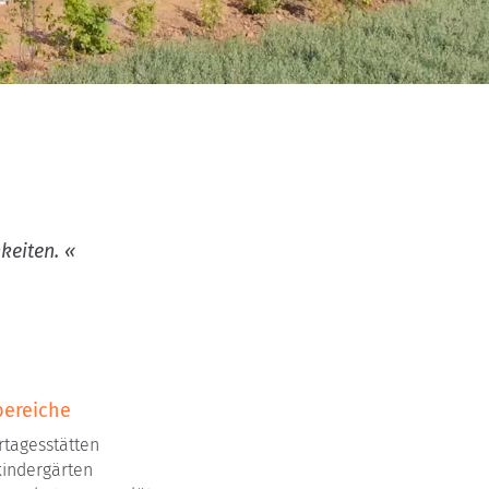
keiten. «
bereiche
rtagesstätten
indergärten