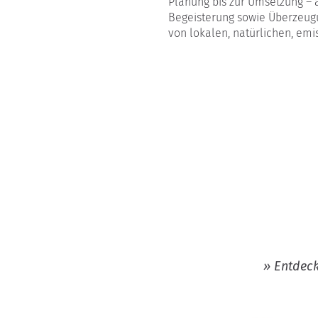
Planung bis zur Umsetzung – 
Begeisterung sowie Überzeugu
von lokalen, natürlichen, em
» Entdeck